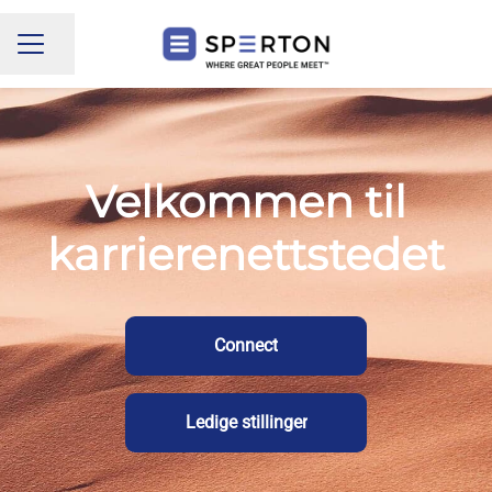
Del siden
KARRIEREMENY
Velkommen til
karrierenettstedet
Connect
Ledige stillinger