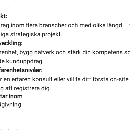
kt:
rag inom flera branscher och med olika längd – 
ktiga strategiska projekt.
veckling:
farenhet, bygg nätverk och stärk din kompetens 
de kunduppdrag.
rfarenhetsnivåer:
en erfaren konsult eller vill ta ditt första on-sit
 att registrera dig.
tar inom
ådgivning