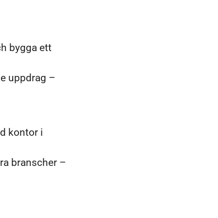
ch bygga ett
ite uppdrag –
d kontor i
era branscher –