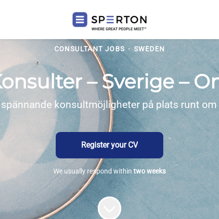
CONSULTANT JOBS
·
SWEDEN
onsulter – Sverige – O
 spännande konsultmöjligheter på plats runt om i
Register your CV
We usually respond within
two weeks