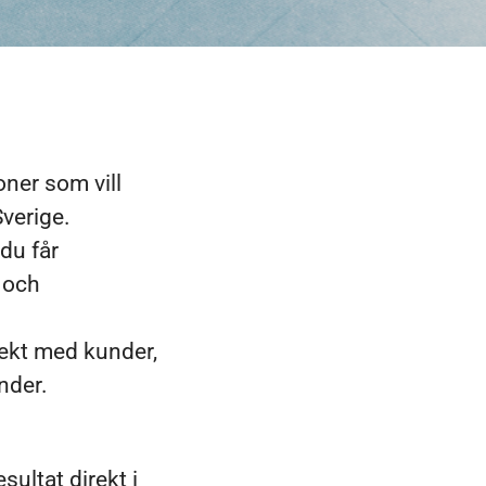
oner som vill
Sverige.
 du får
 och
rekt med kunder,
nder.
ultat direkt i