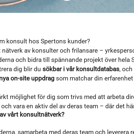
som konsult hos Spertons kunder?
t nätverk av konsulter och frilansare – yrkespers
erna och bidra till spännande projekt över hela 
rera dig blir du
sökbar i vår konsultdatabas
, och
nya on-site uppdrag
som matchar din erfarenhet
rkt möjlighet för dig som trivs med att arbeta di
 och vara en aktiv del av deras team – där det hä
l av vårt konsultnätverk?
erna, samarbeta med deras team och leverera res