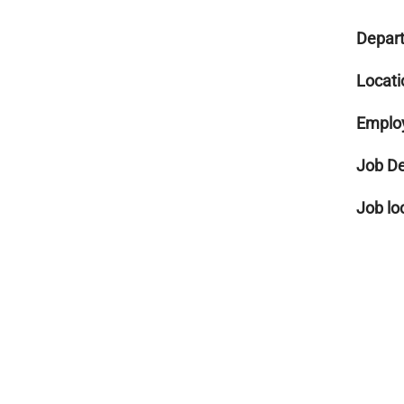
Depar
Locati
Emplo
Job De
Job lo