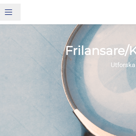
Share page
CAREER MENU
Frilansare/K
Utforska