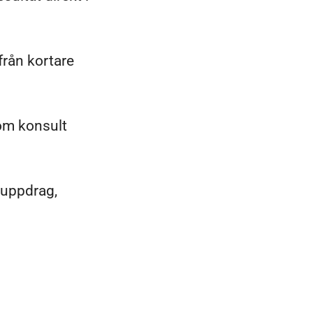
från kortare
som konsult
e uppdrag,