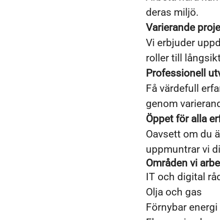
deras miljö.
Varierande proje
Vi erbjuder uppd
roller till långsi
Professionell ut
Få värdefull er
genom varieran
Öppet för alla e
Oavsett om du är 
uppmuntrar vi dig
Områden vi arbe
IT och digital r
Olja och gas
Förnybar energi