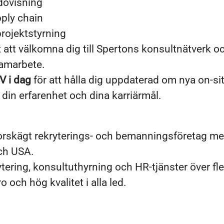
dovisning
pply chain
rojektstyrning
 att välkomna dig till Spertons konsultnätverk o
amarbete.
V i dag
för att hålla dig uppdaterad om nya on-s
din erfarenhet och dina karriärmål.
norskägt rekryterings- och bemanningsföretag me
ch USA.
rytering, konsultuthyrning och HR-tjänster över fl
 och hög kvalitet i alla led.