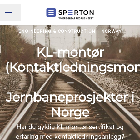
Share page
CAREER MENU
ENGINEERING & CONSTRUCTION
·
NORWAY
KL-montør
(Kontaktledningsmon
–
Jernbaneprosjekter i
Norge
Har du gyldig KL-montør sertifikat og
erfaring med kontaktledningsanlegg?