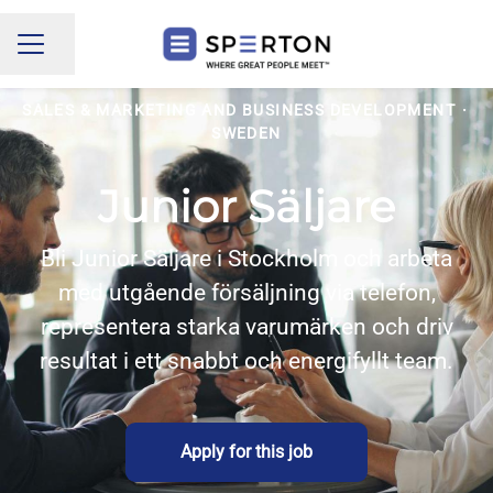
Share page
CAREER MENU
SALES & MARKETING AND BUSINESS DEVELOPMENT
·
SWEDEN
Junior Säljare
Bli Junior Säljare i Stockholm och arbeta
med utgående försäljning via telefon,
representera starka varumärken och driv
resultat i ett snabbt och energifyllt team.
Apply for this job