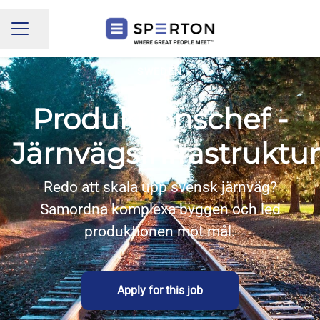
Share page
CAREER MENU
SWEDEN
Produktionschef -
Järnvägsinfrastruktur
Redo att skala upp svensk järnväg?
Samordna komplexa byggen och led
produktionen mot mål.
Apply for this job