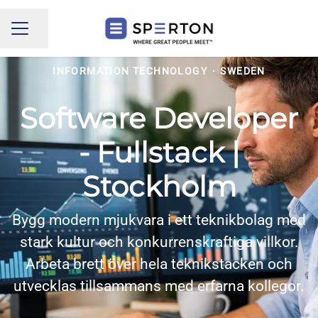
Share page
CAREER MENU
INFORMATION TECHNOLOGY
·
SWEDEN
Software Developer
- Fullstack |
Stockholm
Bygg modern mjukvara i ett teknikbolag med
stark kultur och konkurrenskraftiga villkor.
Arbeta brett över hela teknikstacken och
utvecklas tillsammans med erfarna kollegor.