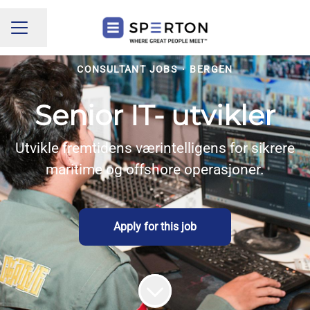
Share page
CAREER MENU
CONSULTANT JOBS
·
BERGEN
Senior IT- utvikler
Utvikle fremtidens værintelligens for sikrere
maritime og offshore operasjoner.
Apply for this job