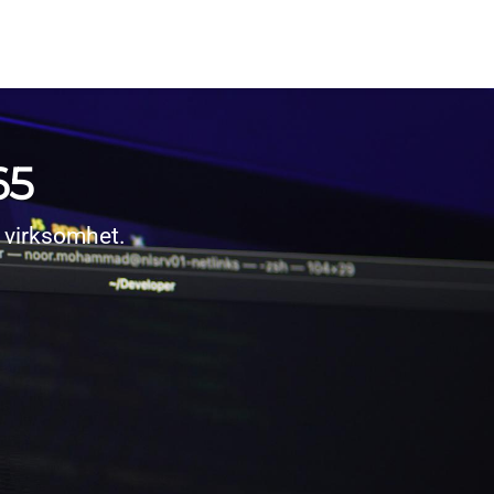
65
 virksomhet.