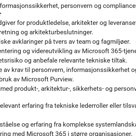
 informasjonssikkerhet, personvern og compliance
r
giver for produktledelse, arkitekter og leverans
 retning og arkitekturbeslutninger.
ske avklaringer på tvers av team og fagmiljøer.
entering og videreutvikling av Microsoft 365-tjen
tsrisiko og anbefale relevante tekniske tiltak.
se av krav til personvern, informasjonssikkerhet 
bruk av Microsoft Purview.
med produkt-, arkitektur-, sikkerhets- og personv
levant erfaring fra tekniske lederroller eller tils
orståelse og erfaring fra komplekse systemlandsk
ring med Microsoft 365 i større organisasjoner.