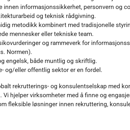
innen informasjonssikkerhet, personvern og c
itekturarbeid og teknisk rådgivning.
idig metodikk kombinert med tradisjonelle styri
lede mennesker eller tekniske team.
ikovurderinger og rammeverk for informasjonss
ks. Normen).
g engelsk, både muntlig og skriftlig.
e- og/eller offentlig sektor er en fordel.
obalt rekrutterings- og konsulentselskap med kon
. Vi hjelper virksomheter med å finne og engasje
m fleksible løsninger innen rekruttering, konsul