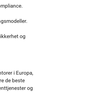
ompliance.
ngsmodeller.
ikkerhet og
torer i Europa,
re de beste
enttjenester og