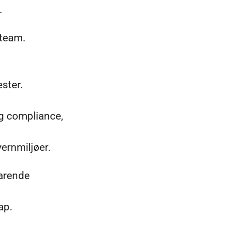
.
eteam.
ester.
og compliance,
ernmiljøer.
varende
ap.