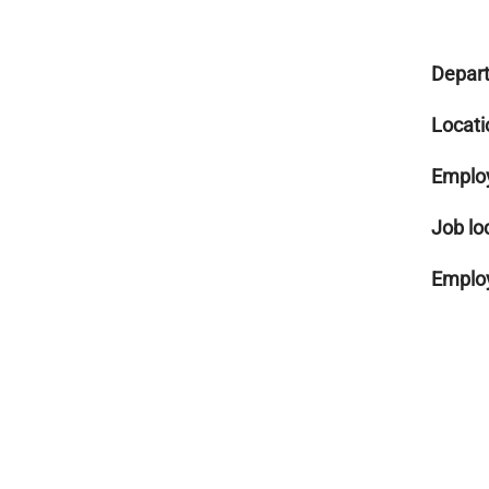
Depar
Locati
Emplo
Job lo
Employ