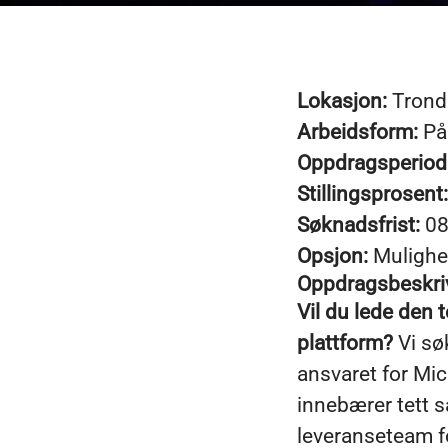
Lokasjon:
Trond
Arbeidsform:
På 
Oppdragsperiod
Stillingsprosent:
Søknadsfrist:
08
Opsjon:
Mulighet
Oppdragsbeskri
Vil du lede den 
plattform?
Vi sø
ansvaret for Mi
innebærer tett s
leveranseteam fo