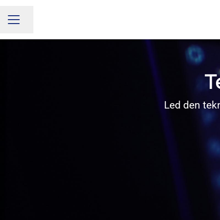
Share page
CAREER MENU
T
Led den tek